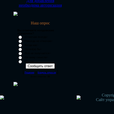
Для добавления
необходима авторизация
Наш опрос
Вы отмечаете колдовские
праздники?
~Отмечаю всегда~
~Никогда не отмечаю~
~Когда как~
~Хотел(а) бы~
~Всё не получается~
~Не вижу смысла~
~Другое...~
[
·
]
Решение
Кладезь опросов
Всего ответов:
30
Copyri
Сайт упра