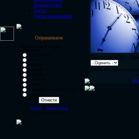
Вопрос/ответ
Тесты
Доска объявлений
Опрашиваем
К какой религи вы себя
относите?
Христианство
Просмотров: 940 | До
Ислам
Буддизм
Добавлять комментари
Иудаизм
Индуизм
Язычество
[
Ре
Атеизм
Эзотеризм (ко всем частично)
Ни к какой
[
·
]
Решение
Кладезь опросов
Всего ответов:
157