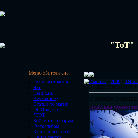
"ТоТ"
Меню обители сие
Главная
»
2009
»
†Янв
Главная страница
ВОЛШЕБНЫМ 2009 
Чат
Написать
Верховному
С НОВЫМ ВОЛШЕБН
Статьи по магии
Будущее можно из
Об Обществе
"ТОТ"
Библиотека-форум
Фотоальбом
Книга для гостей
Книга сайтов